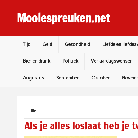
Skip
to
content
Mooiespreuken.net
Spreuken en gezegden voor elke dag
Tijd
Geld
Gezondheid
Liefde en liefdes
Bier en drank
Politiek
Verjaardagswensen
Augustus
September
Oktober
Novemb
Als je alles loslaat heb je