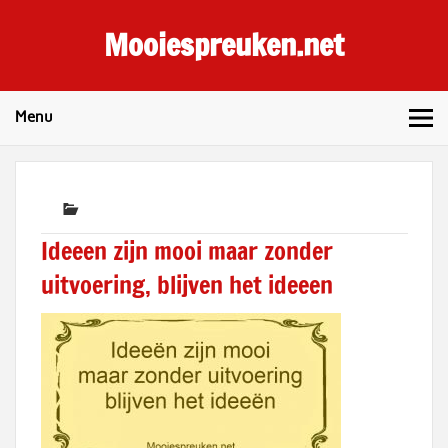
Skip
to
Mooiespreuken.net
content
Spreuken en gezegden voor elke dag
Menu
Ideeen zijn mooi maar zonder
uitvoering, blijven het ideeen