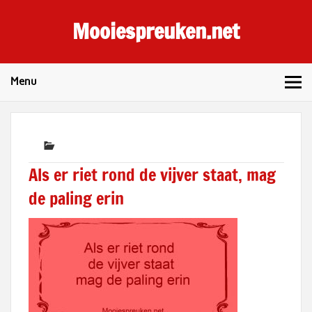
Skip
to
Mooiespreuken.net
content
Spreuken en gezegden voor elke dag
Menu
Als er riet rond de vijver staat, mag
de paling erin