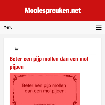
Skip
to
Mooiespreuken.net
content
Spreuken en gezegden voor elke dag
Menu
Beter een pijp mollen dan een mol
pijpen