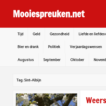
Skip
to
content
Mooiespreuken.net
Spreuken en gezegden voor elke dag
Tijd
Geld
Gezondheid
Liefde en liefdes
Bier en drank
Politiek
Verjaardagswensen
Augustus
September
Oktober
Novemb
Tag:
Sint-Albijn
Weers