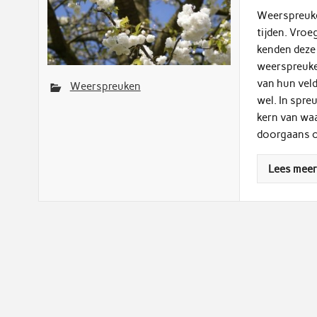
Weerspreuke
tijden. Vroe
kenden deze 
weerspreuke
van hun vel
Weerspreuken
wel. In spre
kern van waa
doorgaans on
Lees mee